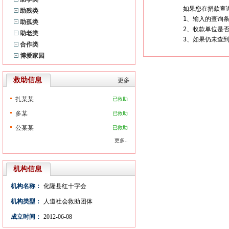
如果您在捐款查
助残类
1、输入的查询条
助孤类
2、收款单位是
助老类
3、如果仍未查
合作类
博爱家园
救助信息
更多
扎某某
已救助
多某
已救助
公某某
已救助
更多..
机构信息
机构名称：
化隆县红十字会
机构类型：
人道社会救助团体
成立时间：
2012-06-08