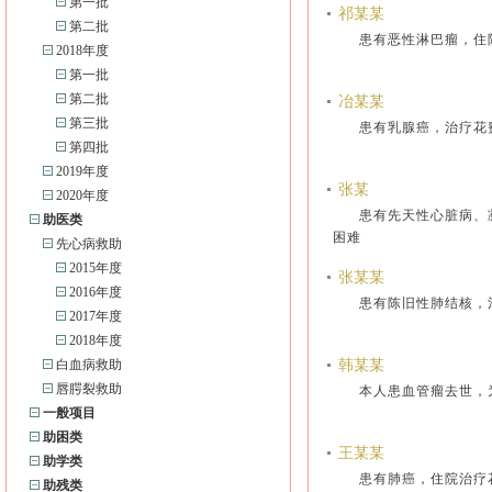
第一批
祁某某
第二批
患有恶性淋巴瘤，
2018年度
第一批
第二批
冶某某
第三批
患有乳腺癌，治疗
第四批
2019年度
张某
2020年度
患有先天性心脏病、
助医类
困难
先心病救助
2015年度
张某某
2016年度
患有陈旧性肺结核
2017年度
2018年度
白血病救助
韩某某
唇腭裂救助
本人患血管瘤去世
一般项目
助困类
王某某
助学类
患有肺癌，住院治
助残类