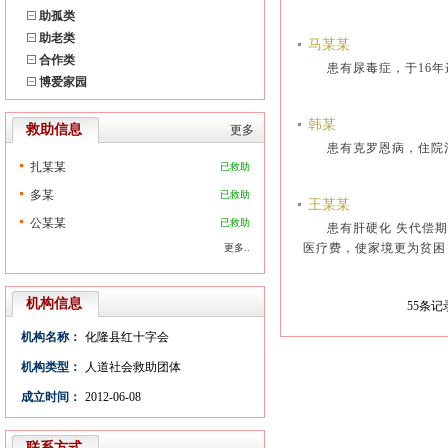
助孤类
助老类
马某某
合作类
患有尿毒症，于16
博爱家园
韩某
救助信息
更多
患有克罗恩病，住
扎某某
已救助
多某
已救助
王某某
公某某
已救助
患有肝硬化 失代偿
医疗费，使家境更为贫
更多..
机构信息
55
条记
机构名称：
化隆县红十字会
机构类型：
人道社会救助团体
成立时间：
2012-06-08
联系方式