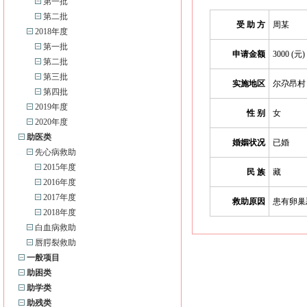
第一批
第二批
受 助 方
周某
2018年度
第一批
申请金额
3000 (元)
第二批
第三批
实施地区
尔尕昂
第四批
2019年度
性 别
女
2020年度
助医类
婚姻状况
已婚
先心病救助
2015年度
民 族
藏
2016年度
2017年度
救助原因
患有卵巢
2018年度
白血病救助
唇腭裂救助
一般项目
助困类
助学类
助残类